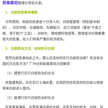
蚁备案站
整理分享给大家。
1、白蚁的危害有哪些
众所周知，蚂蚁的危害是十分惊人的，对房屋建筑（特别是木制
的）、对农作物、仓储物资、车辆船只、对江河堤坝（素有“千里之
堤，溃于蚁穴”之说）、对树木、埋地塑料电缆等，致使是对白银都要
很大的危害，给人们带来严重的经济损失。
2、白蚁防治方法，如何杀灭白蚁
既然白蚁危害如此之大，那么应该如何实行白蚁防治呢？有没有全
面的灭白蚁方法？广州白蚂蚁备案站为您解答：
（1）建筑行实行
白蚁防治
的办法
房屋建筑前，应先实行土壤处置，应用药剂杀死现存的白蚁以阻绝
将来白蚁进入屋内。
（2）装潢行实行白蚁防治的办法
在房屋装潢前，处置装潢运用的木材，杀死木材的蛀虫、白蚁，并