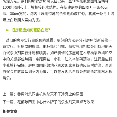
防治方法。乡村的新建房屋可以自己买一些10%氯氰菊酯乳油稀释
100倍涂刷和土、墙相接的木结构。在新建房屋的四周开一条40cm
深、30cm宽的，沟内土壤用特地的杀虫剂药液拌匀，构成一条毒土沟
阻止白蚁爬入室内为害。
4、旧房屋应如何预防白蚁？
对旧的房屋实行白蚁预防处置，更好的方法是分别房屋创新装修一
道实行。对房屋的墙缝、地板缝和门框、窗架与墙相接处用特地的
灭
白蚁
杀虫剂实行涂刷和喷雾。如已装修的房屋可在木结构靠近墙和空
中的关键部位每隔一定距离钻一小孔，注入辛硫磷药液，注药后应将
小孔填补完好。房屋周围的绿地花圃发现家白蚁也应及时防治，否则
白蚁会扩散蔓延到室内为害，可以在发现活白蚁处挖诱杀坑用松木板
诱杀。
上一篇：
番禺消杀四害机构杀灭不干净臭虫的原因
下一篇：
花都除四害中心什么牌子的杀虫剂灭蟑螂有效果
相关文章