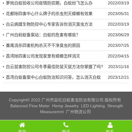
萝岗白蚁验收公司疫情防控期，白蚁纷飞怎么办
2022/03/19
花都除四害中心什么牌子的杀虫剂灭蟑螂有效果
2023/05/31
白云病媒生物防控中心专家告诉你消灭臭虫方法
2022/03/19
广州白蚂蚁备案站：白蚁的危害有哪些？
2023/06/29
番禺消杀四害机构杀灭不干净臭虫的原因
2023/07/25
荔湾除四害公司发现家里有蟑螂怎样消灭
2022/04/15
白云鼠害防控公司冬季最佳防鼠灭鼠方法你掌握了吗?
2023/11/16
荔湾白蚁备案中心白蚁防治知识问答，怎么消灭白蚁
2023/12/21
Copyright© 2022 广州市益伦白蚁害虫防治有限公司 版权所有
Balanced Flow Meter
Hemp Jewelry
LED Lighting
Strength
Measuremnt
广州物流公司
首页
电话
联系