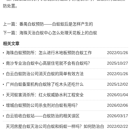
防处置。
上一篇：
番禺白蚁预防——白蚁蚁后是怎样产生的
下一篇：
海珠灭治白蚁中心怎么处理天花板上的白蚁
相关文章
海珠白蚁预防所：怎么进行木地板预防白蚁工作
2022/01/26
南沙专业治白蚁中心高层住宅就不会有白蚁吗？
2025/10/27
白云白蚁防治公司消灭白蚁的简单有效方法
2022/01/26
广州白蚁备案机构白蚁除了吃木头还吃什么
2025/12/02
天河蚁害消杀所：红火蚁威胁水利工程安全
2026/01/04
增城白蚁预防公司杀虫剂对白蚁有用吗？
2026/02/06
白云验收白蚁站——白蚁防治的相关误区
2026/03/17
天河房屋白蚁灭治公司白蚁和蚂蚁一样吗？如何防治白
2022/02/22