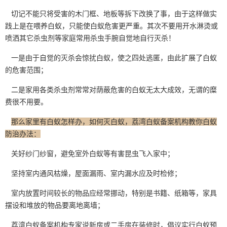
切记不能只将受害的木门框、地板等拆下改换了事，由于这样做实
践上是在喂养白蚁，只能使
白蚁危害
更严重。其次不要用开水淋烫或
喷洒其它杀虫剂等家庭常用杀虫手腕自觉地自行灭杀！
一是由于自觉的灭杀会惊扰白蚁，使之四处逃匿，由此扩展了白蚁
的危害范围；
二是家用各类杀虫剂常常对荫蔽危害的白蚁无太大成效，无谓的糜
费很不用要。
那么家里有白蚁怎样办，如何灭白蚁，荔湾白蚁备案机构教你白蚁
防治办法：
关好纱门纱窗，避免室外白蚁等
有害昆虫
飞入家中；
坚持室内通风枯燥，屋面漏雨、室内漏水应及时检修；
室内放置时间较长的物品应经常挪动，特别是书籍、纸箱等，家具
摆设和堆放的物品要离地离墙；
荔湾白蚁备案机构专家说新房或二手房在装修时，倡议实行白蚁预