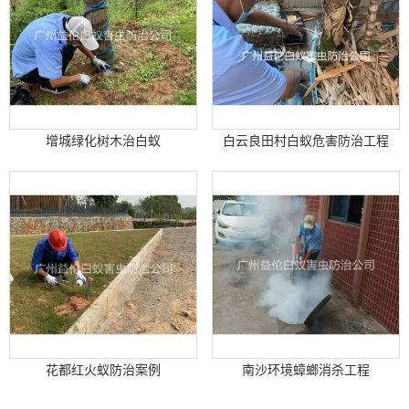
增城绿化树木治白蚁
白云良田村白蚁危害防治工程
花都红火蚁防治案例
南沙环境蟑螂消杀工程