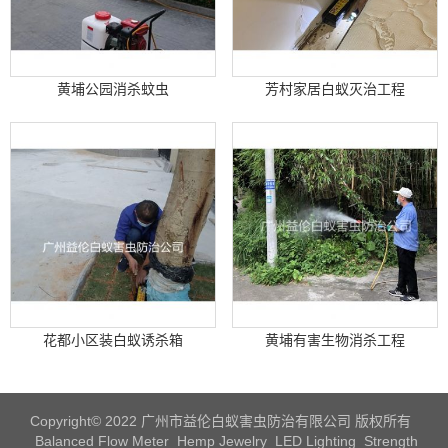
黄埔公园消杀蚊虫
芳村家居白蚁灭治工程
花都小区装白蚁诱杀箱
黄埔有害生物消杀工程
Copyright© 2022 广州市益伦白蚁害虫防治有限公司 版权所有
Balanced Flow Meter
Hemp Jewelry
LED Lighting
Strength