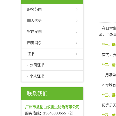
服务范围
四大优势
在日常生
客户案例
么，当发
四害消杀
**一、
证书
首先，要
**二、清
公司证书
1.用吸
个人证书
2.增城
联系我们
**三、暴
阳光是天
广州市益伦白蚁害虫防治有限公司
服务热线：13640303655（刘
**四、使