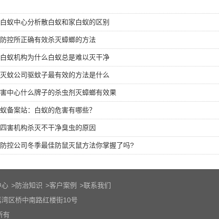
治白蚁中心分析散白蚁和家白蚁的区别
防控所正确有效杀灭蟑螂的方法
白蚁机构为什么白蚁总是难以灭干净
灭蚊公司驱蚊子最有效的方法是什么
害中心什么牌子的杀虫剂灭蟑螂有效果
蚁备案站：白蚁的危害有哪些？
四害机构杀灭不干净臭虫的原因
防控公司冬季最佳防鼠灭鼠方法你掌握了吗?
中心
>
防治知识
>
客户案例
>
联系我们
湾区桥中南路红楼街10号
权所有