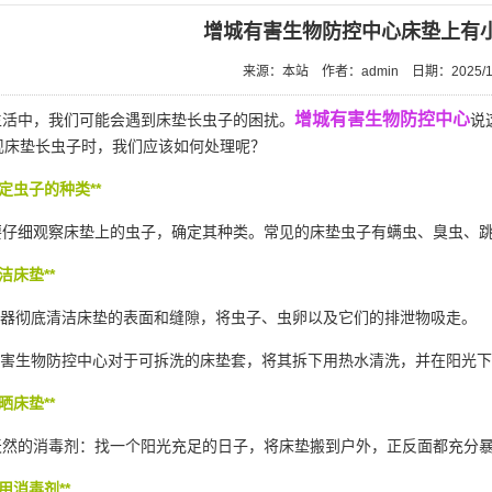
增城有害生物防控中心床垫上有
来源：本站
作者：admin
日期：2025/1
增城有害生物防控中心
活中，我们可能会遇到床垫长虫子的困扰。
说
现床垫长虫子时，我们应该如何处理呢？
确定虫子的种类**
仔细观察床垫上的虫子，确定其种类。常见的床垫虫子有螨虫、臭虫、跳
洁床垫**
尘器彻底清洁床垫的表面和缝隙，将虫子、虫卵以及它们的
排泄物
吸走。
有害生物防控中心对于可拆洗的床垫套，将其拆下用热水清洗，并在阳光
晒床垫**
然的消毒剂：找一个阳光充足的日子，将床垫搬到户外，正反面都充分暴
用消毒剂**