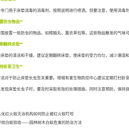
专门用于床垫消毒的消毒剂，按照说明进行喷洒。但要注意，使用消毒剂
置防虫物品**
围放置一些防虫的物品，如樟脑丸、薰衣草包等。这些物品散发的气味可
期翻转床垫**
床垫的清洁和干燥，建议定期翻转床垫，使床垫的受力均匀，减少潮湿和
持卧室卫生**
洁对于防止床垫长虫至关重要。增城有害生物防控中心建议定期打扫卧室
发现床垫长虫子时，要及时采取有效的
处理措施
，同时注意预防，保持
从化红火蚁灭治机构如何防止被红火蚁叮咬
萝岗白蚁验收——园林树木白蚁危害的防治方法