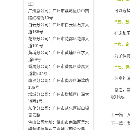
生）
可以选择
广州总公司：广州市荔湾区桥中南
路红楼街10号
**五、放
白云分公司：广州市白云区石井大
道168号
在床垫周
花都分公司：广州市花都区花都大
**六、定
道101号
黄埔分公司：广州市黄埔区科学大
为了保持
道99号
番禺分公司：广州市番禺区番禺大
**七、保
道北537号
卧室的清
南沙分公司：广州市南沙区海滨路
185号
总之，当
增城分公司：广州市增城区广深大
眠环境。
道西1号
从化分公司：广州市从化区街口镇
上一篇：
青云路
佛山公司地址：佛山市南海区里水
下一篇：
镇和顺海畔花园商铺（即公安局