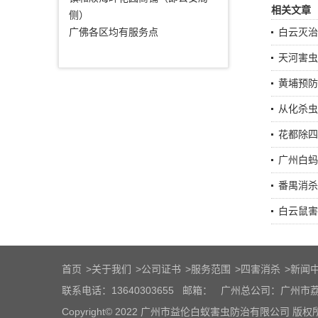
相关文章
侧）
广佛各区均有服务点
白云灭​
天河害虫
黄埔预防
从化杀虫
花都除四
广州白蚂
番禺消杀
白云鼠害
首页
>
关于我们
>
公司证书
>
服务范围
>
四害消杀
>
新闻
联系电话：13640303655
邮箱：
广州总公司：广州市荔
Copyright© 2022 广州市益伦白蚁害虫防治有限公司 版