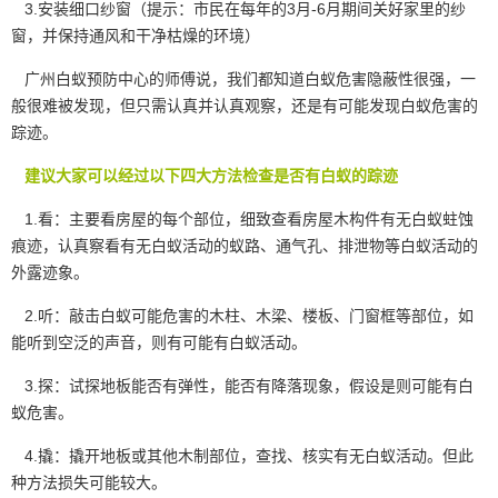
3.安装细口纱窗（提示：市民在每年的3月-6月期间关好家里的纱
窗，并保持通风和干净枯燥的环境）
广州白蚁预防中心的师傅说，我们都知道白蚁危害
隐蔽性很强
，一
般很难被发现，但只需认真并认真观察，还是有可能发现白蚁危害的
踪迹。
建议大家可以经过以下四大方法检查是否有白蚁的踪迹
1.看：主要看房屋的每个部位，细致查看房屋木构件有无白蚁蛀蚀
痕迹，认真察看有无白蚁活动的蚁路、通气孔、排泄物等白蚁活动的
外露迹象。
2.听：敲击白蚁可能危害的木柱、木梁、楼板、门窗框等部位，如
能听到空泛的声音，则有可能有白蚁活动。
3.探：试探地板能否有弹性，能否有降落现象，假设是则可能有白
蚁危害。
4.撬：撬开地板或其他木制部位，查找、核实有无白蚁活动。但此
种方法损失可能较大。