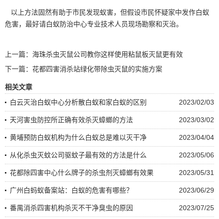
以上方法固然有助于市民发现蚁害，但假设市民怀疑家中发作白蚁
危害，最好请
白蚁防治
中心专业技术人员现场勘察和灭治。
上一篇：
海珠杀虫灭鼠公司教你这样使用粘鼠板灭鼠更有效
下一篇：
花都四害消杀站绿化带除虫灭鼠的实施方案
相关文章
白云灭​治白蚁中心分析散白蚁和家白蚁的区别
2023/02/03
天河害虫防控所正确有效杀灭蟑螂的方法
2023/03/02
黄埔预防白蚁机构为什么白蚁总是难以灭干净
2023/04/04
从化杀虫灭蚊公司驱蚊子最有效的方法是什么
2023/05/06
花都除四害中心什么牌子的杀虫剂灭蟑螂有效果
2023/05/31
广州白蚂蚁备案站：白蚁的危害有哪些？
2023/06/29
番禺消杀四害机构杀灭不干净臭虫的原因
2023/07/25