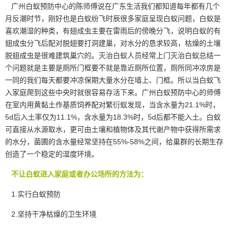
广州白蚁预防中心的陈师傅说在广东生活我们都知道每年都有几个
月反潮时节，刚好也是白蚁纷飞时辰很多家庭呈现白蚁问题，白蚁是
喜欢
潮湿
的种类，有翅成虫主要在雷雨后的傍晚分飞，说明白蚁的有
翅成虫分飞后配对脱翅要打洞建巢，对水分的恳求较高，枯燥的土壤
脱翅成虫是很难建筑巢穴的。灭治白蚁人员经常上门灭治白蚁总结一
个问题就是主要是厕所门框要不就是靠近厕所位置，厕所同冲凉房是
一同的我们每天都要冲凉保期大量水分在墙上、门框。所以当白蚁飞
入家庭爬到这些中央时就很容易存活下来。广州白蚁预防中心的师傅
在室内用黄黏土作基质饲养配对繁衍蚁发现，当含水量为21.1%时，
5d后入土率仅为11.1%，含水量为18.3%时，5d后都不能入土。白蚁
可直接从水源取水，更可由土壤和植物体及其代谢产物中获得所需求
的水分，菌圃的含水量经常坚持在55%-58%之间，给巢群的长期生存
创造了一个稳定的
湿度环境
。
不让白蚁进入家庭或者办公场所的方法为：
1.实行白蚁预防
2.坚持干净枯燥的卫生环境